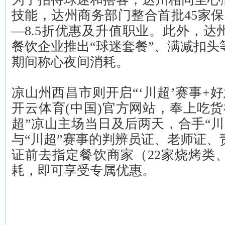
技能，达州商务部门整合首批45家保
—8.5折优惠及升值职业。此外，达
餐饮企业推出“球迷套餐”、满减扣头
期间称心夜间消耗。
凉山州西昌市则开启“‘川超’赛事+
开云体育(中国)官方网站，奉上吃货
超”凉山主场当日及后两天，合手“川
与“川超”赛事的判辨员证、老师证、
证前去指定餐饮商家（22家烧烤类、
耗，即可享受专属优惠。