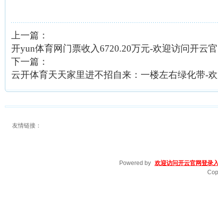
上一篇：
开yun体育网门票收入6720.20万元-欢迎访问开云官
下一篇：
云开体育天天家里进不招自来：一楼左右绿化带-欢迎
友情链接：
Powered by
欢迎访问开云官网登录入口
Cop