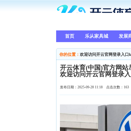
首页
乐从家具城
发展
你的位置：
欢迎访问开云官网登录入口ka
开云体育(中国)官方网站
欢迎访问开云官网登录入口k
发布日期：2025-09-28 11:18 点击次数：163