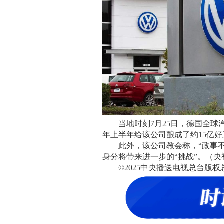
当地时刻7月25日，德国全球汽
年上半年给该公司酿成了约15亿好
此外，该公司教会称，“政事不
身分将带来进一步的“挑战”。（央
©2025中央播送电视总台版权