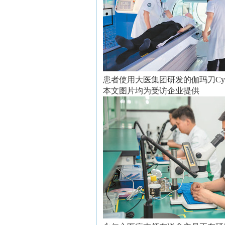
患者使用大医集团研发的伽玛刀Cyb
本文图片均为受访企业提供