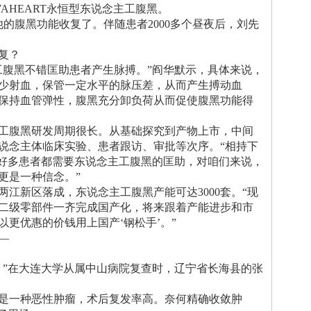
AHEART永恒型东说念主工腹黑。
，他的腹黑功能收复了。伴随患者2000多个昼夜后，刘先
复？
工腹黑不错匡助患者产生脉搏。”阎华默示，具体来说，
少射血，保管一定水平的脉压差，从而产生搏动血
保持血管弹性，腹黑充分卸负荷从而促使腹黑功能得
工腹黑研发周期很长。从基础探究到产物上市，中间
说念主体临床实验、患者跟访、审批等次序。“相持下
但好多患者都需要东说念主工腹黑的匡助，对咱们来说，
更是一种信念。”
江新区落成，东说念主工腹黑产能可达3000套。“现
二级零部件一齐完成国产化，将来跟着产能进步和市
更优惠的价钱用上国产‘钢松手’。”
—
。”在大连大学从属中山病院复查时，辽宁省长海县的张
是一种恶性肿瘤，术后复发率高。奈何精确收敛肿