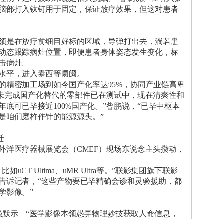
脑部打入钛钉用于固定，保证放疗效果，但这对患者
领是在放疗前细目好标的区域，导弹打出去，淌若患
动态跟踪病灶位置，即便患者身体姿态发生变化，标
击病灶。
水平，进入泰西等阛阓。
的精密加工场到如今国产化率达95%，协同产业链高卑
%未完成国产化替代的零部件已在测试中，现在清爽性和
底可已毕接近100%国产化。”昝鹏说，“已毕中枢本
是咱们磨杵作针的能源源头。”
迁
外洋医疗器械展览会（CMEF）现场东说念主头攒动，
CT Ultima、uMR Ultra等。”联影集团旗下联影
告诉记者，“这些产物要已毕精确会诊和灵验援助，都
学影像。”
张强默示，“医学影像本领愚弄物理妙技获取人命信息，