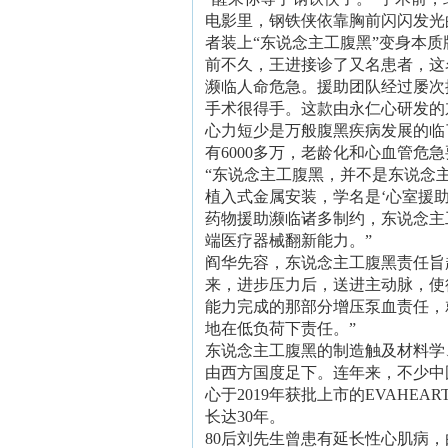
电影里，钢铁侠依靠胸前闪闪发光
者装上“东说念主工腹黑”变身本质
前不久，王进接诊了又名患者，这
濒临人命危急。援助团队经过屡次探讨
手术很得手。这款由永仁心研发的
心力短少是万般腹黑疾病发展的临
有6000多万，老龄化和心血管危
“东说念主工腹黑，并不是东说念
植入式金属安装，学名是‘心室援助
药物援助濒临诸多制约，东说念主
端医疗器械翻新能力。”
阎华先容，东说念主工腹黑责任旨
来，进步压力后，送进主动脉，使
能力完成的那部分增压泵血责任，
地在低负荷下责任。”
东说念主工腹黑的制造触及材料学
由西方国度足下。连年来，不少中
心于2019年获批上市的EVAHE
长达30年。
80后刘先生曾患有延长性心肌病