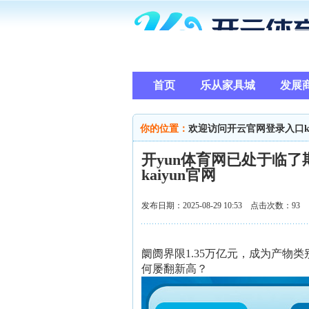
首页
乐从家具城
发展
你的位置：
欢迎访问开云官网登录入口ka
开yun体育网已处于临
kaiyun官网
发布日期：2025-08-29 10:53 点击次数：93
阛阓界限1.35万亿元，成为产物
何屡翻新高？