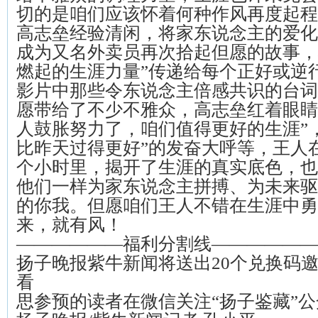
切的是咱们应该怀着何种作风再度起程
高志垒经验清闲，将家东说念主的爱化
成为又名外卖员再次拾起但愿的故事，
燃起的生涯力量”传递给每个正好或逆
影片中那些令东说念主倍感共识的台词
愿带给了不少不雅众，高志垒红着眼睛
人鼓胀努力了，咱们值得更好的生涯”
比昨天过得更好”的发奋大呼等，王人
个小时里，揭开了生涯的真实底色，也
他们一样为家东说念主拼搏、为未来驱
的你我。但愿咱们王人不错在生涯中勇
来，就有风！
——————福利分割线——————
扬子晚报紫牛新闻将送出20个兑换码
看
思参预的读者在微信关注“扬子鉴藏”