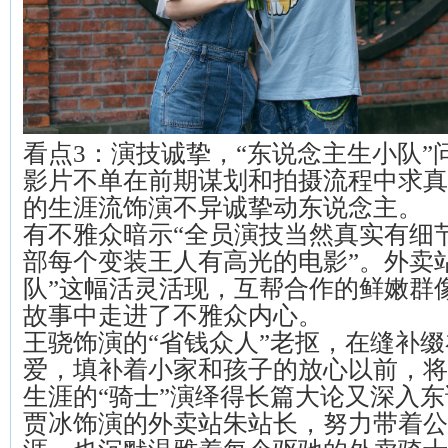
看点3：演技诚挚，“东说念主生小队”
影片不单在前期谋划和拍摄流程中求真
的生涯流饰演不异诚挚动东说念主。
有不雅众暗示“全员演技当然真实有细
部每个变装王人有高光的电影”。外卖
队”这幅活灵活现，互帮合作的鲜嫩群
故事中走进了不雅众内心。
王骁饰演的“省钱众人”老抠，在缝补
爱，填补着小家和孩子的放心以前，将
生涯的“骑士”演绎得长篇大论又深入
贾冰饰演的外卖站朱站长，努力带着公