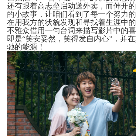
还有跟着高志垒启动送外卖，而伸开的
的小故事，让咱们看到了每一个努力的
在用我方的状貌发现和寻找着生涯中的
不雅众借用一句台词来描写影片中的喜
即是“笑安妥然，笑得发自内心”，并
驰的能源！