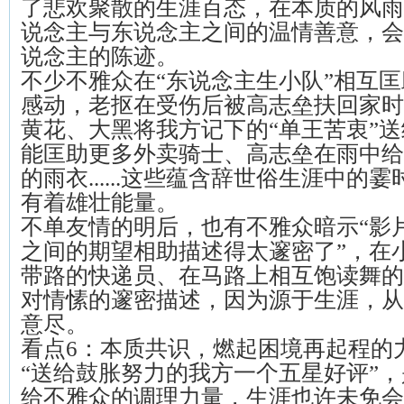
了悲欢聚散的生涯百态，在本质的风雨
说念主与东说念主之间的温情善意，会
说念主的陈迹。
不少不雅众在“东说念主生小队”相互
感动，老抠在受伤后被高志垒扶回家时
黄花、大黑将我方记下的“单王苦衷”
能匡助更多外卖骑士、高志垒在雨中给
的雨衣......这些蕴含辞世俗生涯中的
有着雄壮能量。
不单友情的明后，也有不雅众暗示“影
之间的期望相助描述得太邃密了”，在
带路的快递员、在马路上相互饱读舞的外卖骑
对情愫的邃密描述，因为源于生涯，从
意尽。
看点6：本质共识，燃起困境再起程的
“送给鼓胀努力的我方一个五星好评”
给不雅众的调理力量，生涯也许未免会