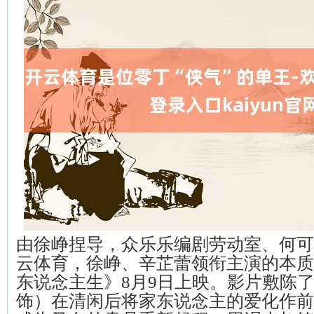
由徐峥捏导，众乐乐编剧劳动室、何可
云体育，徐峥、辛芷蕾领衔主演的本质
东说念主生》8月9日上映。影片敷陈
饰）在清闲后将家东说念主的爱化作前