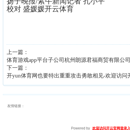
扬子晚报/紫牛新闻记者 孔小平
校对 盛媛媛开云体育
上一篇：
体育游戏app平台子公司杭州朗源君福商贸有限公司
下一篇：
开yun体育网也要特出重重攻击勇敢相见-欢迎访问开
友情链接：
Powered by
欢迎访问开云官网登录入口