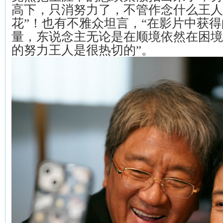
高下，只消努力了，不管作念什么王人
花”！也有不雅众坦言，“在影片中获
量，东说念主无论是在顺境依然在困境
的努力王人是很热切的”。