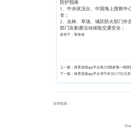
防护指南
1、中央状况台、中国海上搜救中
全；
2、丛林、草场、城区防火部门作
部门应剿袭活动保险交通安全；
发布于：青海省
上一篇：
体育游戏app平台第218团参预一线阵
下一篇：
体育游戏app平台净亏本为2.37亿元
友情链接：
Pow