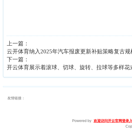
上一篇：
云开体育纳入2025年汽车报废更新补贴策略复古规模
下一篇：
开云体育展示着滚球、切球、旋转、拉球等多样花式篮
友情链接：
Powered by
欢迎访问开云官网登录入口
Cop