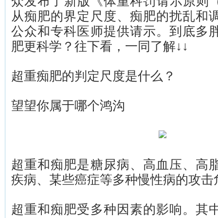
众发布了新版《体重科罚请示原则（2
从痴肥的界定尺度、痴肥的扰乱和
公众和专科医师提供请示。到底多
肥更科学？往下看，一同了解↓↓
超重痴肥的判定尺度是什么？
望望你属于哪个鸿沟
超重和痴肥是糖尿病、高血压、高
疾病、某些癌症等多种慢性病的攻击
超重和痴肥受多种因素的影响。其