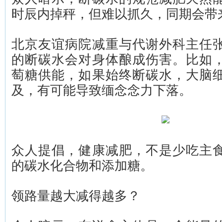
时辰内掉秤，但难以抓久，同期会带
北京友谊病院减重与代谢外科主任
的断碳水会对身体酿成伤害。比如
萄糖供能，如果始终断碳水，大脑
及，有可能导致缅念念力下落。
众人提倡，健康减肥，不是少吃主
的碳水化合物和添加糖。
领路量越大减得越多？