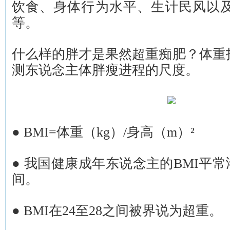
饮食、身体行为水平、生计民风以
等。
什么样的胖才是果然超重痴肥？体重指
测东说念主体胖瘦进程的尺度。
● BMI=体重（kg）/身高（m）²
● 我国健康成年东说念主的BMI平常鸿
间。
● BMI在24至28之间被界说为超重。