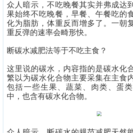
众人暗示，不吃晚餐其实并弗成达
果始终不吃晚餐，早餐、午餐吃的
化为脂肪，体重反而增多了。一朝
重反弹的速率会畸形快。
断碳水减肥法等于不吃主食？
这里说的碳水，内容指的是碳水化
繁以为碳水化合物主要采集在主食
包括一些生果、蔬菜、肉类、蛋类
中，也含有碳水化合物。
众人暗示，断碳水的规范减肥天然