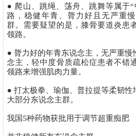
● 爬山、跳绳、荡舟、跳舞等属于“
路，稳健年青、膂力好且无严重慢
群。需要疑望的是，膝骨要道炎患
领路。
● 膂力好的年青东说念主，无严重慢
念主，轻中度骨质疏松症患者不错
领路来增强肌肉力量。
● 打太极拳、瑜伽、普拉提等柔韧性
大部分东说念主群。
我国5种药物获批用于调节超重痴肥