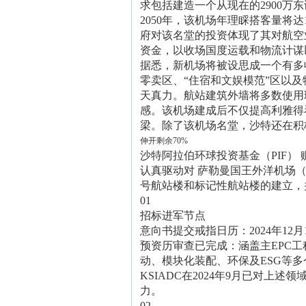
求包括建造一个从现在的2900万东
2050年，该机场年理睬搭客量将达
府对该名堂的投资体现了其对航空
资金，以收场国度运载和物流计谋
据悉，新机场将被设思成一个有多
零卖区、“住宿和文娱模范”区以
天真力。航站建筑外墙将多数使用
感。该机场建成后不仅提高利雅得
梁。除了该机场名堂，沙特还在积
伸开剩余70%
沙特阿拉伯环球投资基金（PIF） 
认真驱动对 萨勒曼国王外洋机场（
号航站楼和标记性航站楼的建立，并
01
招标进军节点
意向书提交戒指日历：2024年12月
预资历审查已完成：涵盖主EPC
动、模块化装配、环保及ESG等多
KSIADC在2024年9月已对上
力。
02