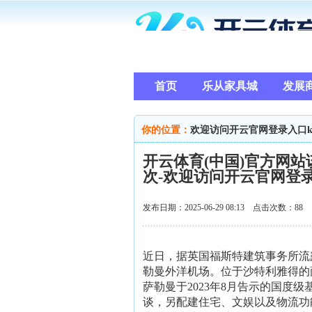
首页
乐从家具城
发展
你的位置：
欢迎访问开云官网登录入口ka
开云体育(中国)官方网站
次-欢迎访问开云官网登录入
发布日期：2025-06-29 08:13 点击次数：88
近日，据英国福斯特建筑事务所流
勒曼外洋机场。位于沙特利雅得的
萨勒曼于2023年8月告示的国度
谈，另配建住宅、文娱以及物流功