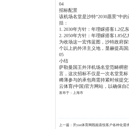
04
招标配景
该机场名堂是沙特“2030愿景”
括：
1. 2030年方针：年理睬搭客1.2
2. 2050年方针：年理睬搭客1.8
为收场这一宏伟蓝图，沙特政府探求投
个以上的外洋主义地，显赫提高国
05
小结
萨勒曼国王外洋机场名堂范畴稠密
言，这次招标不仅是一次名堂竞标
稀薄参与的承包商需持紧时候提交
云体育(中国)官方网站，以确保自
发布于：上海市
上一篇：
开yun体育网既能喜悦客户各种化需求