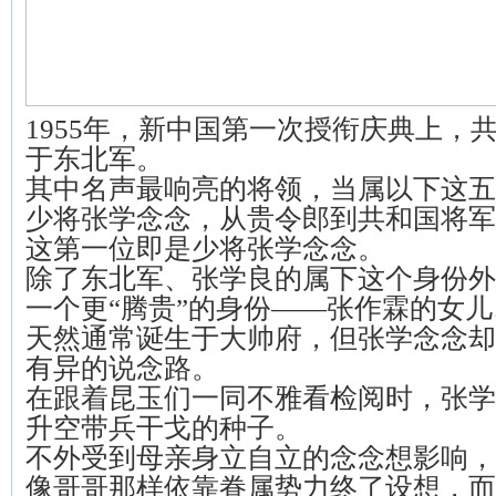
1955年，新中国第一次授衔庆典上，共
于东北军。
其中名声最响亮的将领，当属以下这五
少将张学念念，从贵令郎到共和国将军
这第一位即是少将张学念念。
除了东北军、张学良的属下这个身份外
一个更“腾贵”的身份——张作霖的女
天然通常诞生于大帅府，但张学念念却
有异的说念路。
在跟着昆玉们一同不雅看检阅时，张学
升空带兵干戈的种子。
不外受到母亲身立自立的念念想影响，
像哥哥那样依靠眷属势力终了设想，而