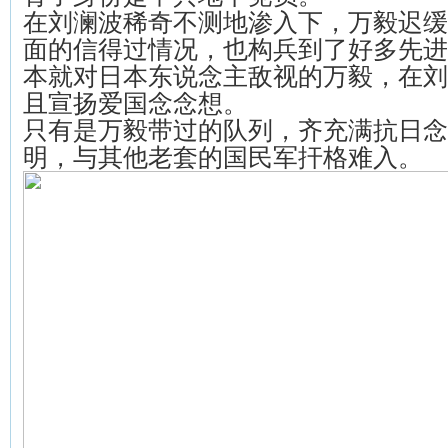
在刘澜波稀奇不测地渗入下，万毅迟缓
面的信得过情况，也构兵到了好多先进
本就对日本东说念主敌视的万毅，在刘
且宣扬爱国念念想。
只有是万毅带过的队列，齐充满抗日念
明，与其他老套的国民军扞格难入。