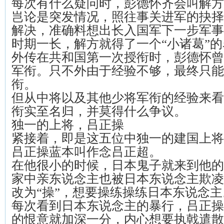
每次有什么疑问时，彭德怀齐会叫解方
岂论是突发情况，照往事关进军的抉择
解决，准确料想出长入国军下一步军事
时期一长，解方就得了一个“小诸葛”
外传在共和国第一次授衔时，彭德怀曾
军衔。只不外由于经验不够，最终只能
衔。
但从中将以及其他少将军衔的经验来看
衔实至名归，并莫得什么争议。
独一的上将，吕正操
紧接着，即是这五位中独一的建国上将
吕正操蓝本叫作念吕正超。
在他很小的时候，日本鬼子就来到他的
家中亲东说念主也被日本东说念主欺凌
改为“操”，想要操练操练日本东说念主
每次看到日本东说念主的暴行，吕正操
的恨意就加深一分，内心想要执戟遣散