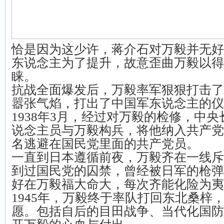
恰是因为这少许，蒋介石对万毅并无好
东说念主为了提升，故意歪曲万毅以得
睐。
抗战全面爆发后，万毅率军狠狠打击了
嚣张气焰，打出了中国军东说念主的仪
1938年3月，经过对万毅的检修，中
说念主员与万毅构兵，将他纳入共产党
名逃避在国民党里面的共产党员。
一直到日本遵循前夜，万毅齐在一线斥
到过国民党的囚禁，曾经被日军的枪弹
好在万毅福大命大，每次齐能化险为夷
1945年，万毅终于率队打回东北桑梓
愿。包括自后的目田战争、当代化国防