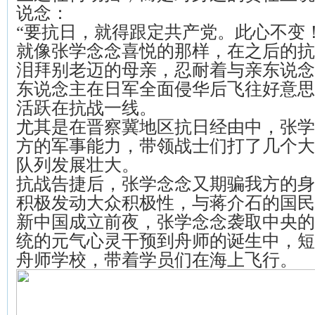
说念：
“要抗日，就得跟定共产党。此心不变！
就像张学念念喜悦的那样，在之后的抗
泪拜别老迈的母亲，忍耐着与亲东说念
东说念主在日军全面侵华后飞往好意思
活跃在抗战一线。
尤其是在晋察冀地区抗日经由中，张学
方的军事能力，带领战士们打了几个大
队列发展壮大。
抗战告捷后，张学念念又期骗我方的身
积极发动大众积极性，与蒋介石的国民
新中国成立前夜，张学念念袭取中央的
统的元气心灵干预到舟师的诞生中，短
舟师学校，带着学员们在海上飞行。