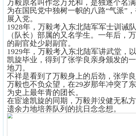
万毅原名叫作念万允和，是独逐个名满
为在国民党中独树一帜的八路“气派”
展入党。
1928年，万毅考入东北陆军军士训诫
（队长）部属的又名学生。一年后，万
的副官处少尉副官。
1929年，万毅考入东北陆军讲武堂，
凯旋毕业，得到了张学良亲身颁发的一
地刀。
不祥是看到了万毅身上的后劲，张学良
万毅也不负众望，在29岁那年冲突了
为史上最年青的团长。
在宦途凯旋的同期，万毅并没健无私方
遗余力地培养队列的抗日念念想。