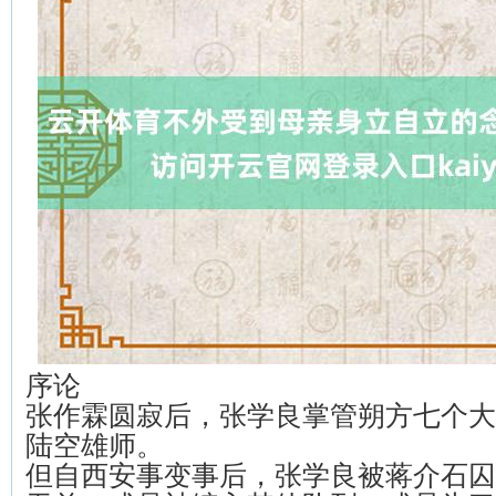
序论
张作霖圆寂后，张学良掌管朔方七个大
陆空雄师。
但自西安事变事后，张学良被蒋介石囚