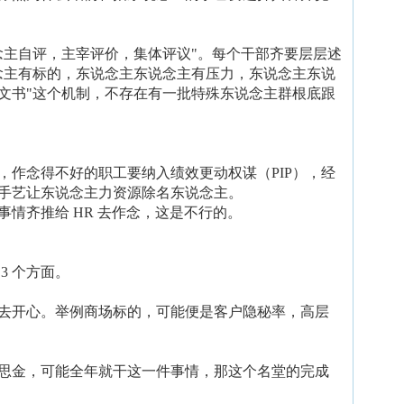
念主自评，主宰评价，集体评议"。每个干部齐要层层述
念主有标的，东说念主东说念主有压力，东说念主东说
文书"这个机制，不存在有一批特殊东说念主群根底跟
，作念得不好的职工要纳入绩效更动权谋（PIP），经
手艺让东说念主力资源除名东说念主。
情齐推给 HR 去作念，这是不行的。
3 个方面。
去开心。举例商场标的，可能便是客户隐秘率，高层
思金，可能全年就干这一件事情，那这个名堂的完成