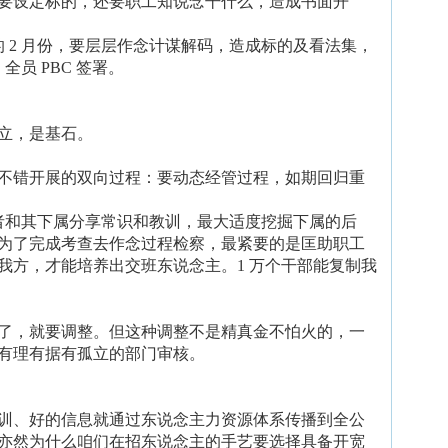
要设定标的，还要职工知说念干什么，造成书面开
年的 2 月份，要层层作念计谋解码，造成标的及看法集，
，全员 PBC 签署。
竖立，是基石。
不错开展的双向过程：要动态经管过程，如期回归重
管者和其下属分享常识和教训，最大适度挖掘下属的后
为了完成考查去作念过程检察，最紧要的是匡助职工
我方，才能培养出交班东说念主。1 万个干部能复制我
了，就要调整。但这种调整不是精真金不怕火的，一
有理有据有孤立的部门审核。
训、好的信息就通过东说念主力资源体系传播到全公
亦然为什么咱们在招东说念主的手艺要选择具备开宽