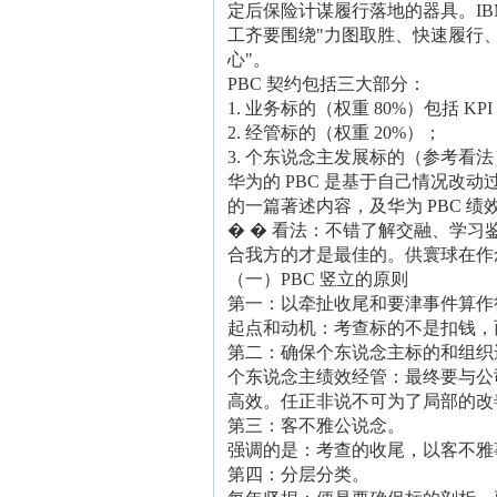
定后保险计谋履行落地的器具。IB
工齐要围绕"力图取胜、快速履行
心"。
PBC 契约包括三大部分：
1. 业务标的（权重 80%）包括 KP
2. 经管标的（权重 20%）；
3. 个东说念主发展标的（参考看
华为的 PBC 是基于自己情况改
的一篇著述内容，及华为 PBC 
� � 看法：不错了解交融、学
合我方的才是最佳的。供寰球在作
（一）PBC 竖立的原则
第一：以牵扯收尾和要津事件算作
起点和动机：考查标的不是扣钱，
第二：确保个东说念主标的和组织
个东说念主绩效经管：最终要与公
高效。任正非说不可为了局部的改
第三：客不雅公说念。
强调的是：考查的收尾，以客不雅
第四：分层分类。