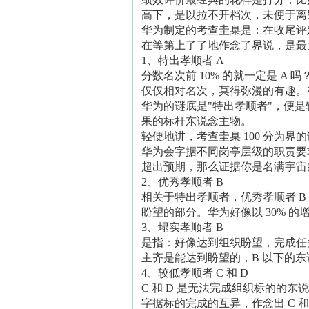
高下，是以拉不开档次，未便于离
华为制定的考查圭臬是：在收尾评定上
在等第上了了地作念了界说，是最
1、特出孝顺者 A
分数名次前 10% 的就一定是 
仅仅相对名次，莫得弥漫的有趣。
华为的谜底是"特出孝顺者"，便
果的标杆东说念主物。
轻便地讲，考查圭臬 100 分为界的
华为会字据不同岗亭层级的职责要求
超出预期，那么证据你是名满宇宙的
2、优秀孝顺者 B
相关于特出孝顺者，优秀孝顺者 
盼望的部分。华为好像以 30% 
3、塌实孝顺者 B
是指：好像达到组织盼望，完成任务
主齐是能达到盼望的，B 以下的
4、较低孝顺者 C 和 D
C 和 D 是无法完成组织标的的东
字据标的完成的互异，作念出 C 和