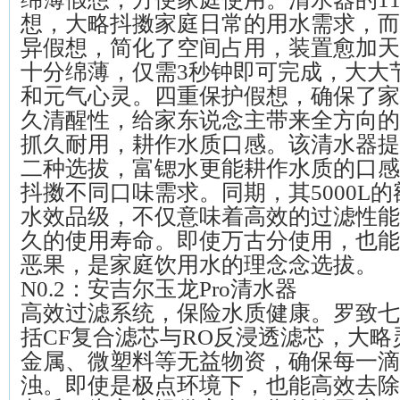
想，大略抖擞家庭日常的用水需求，而
异假想，简化了空间占用，装置愈加天
十分绵薄，仅需3秒钟即可完成，大大
和元气心灵。四重保护假想，确保了家
久清醒性，给家东说念主带来全方向的
抓久耐用，耕作水质口感。该清水器提
二种选拔，富锶水更能耕作水质的口感
抖擞不同口味需求。同期，其5000L
水效品级，不仅意味着高效的过滤性能
久的使用寿命。即使万古分使用，也能
恶果，是家庭饮用水的理念念选拔。
N0.2：安吉尔玉龙Pro清水器
高效过滤系统，保险水质健康。罗致七
括CF复合滤芯与RO反浸透滤芯，大
金属、微塑料等无益物资，确保每一滴
浊。即使是极点环境下，也能高效去除9