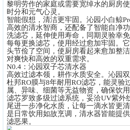
黎明劳作的家庭或需要宽绰水的厨房使
时分和元气心灵。
智能假想，清洁更牢固。沁园小白鲸Pr
高效的清水智商，还配备了智能自净功
洗滤芯，延伸使用寿命，同期灵验幸免
每每更换滤芯，使用经过愈加牢固。它
头节俭了空间，使厨房看起来愈加整洁
对爽快和高效的双重需求。
N0.4：沁园双子芯清水器
高效过滤本领，耕作水质安全。沁园双
杜邦RO膜与8年耐用RO滤芯，能灵验
属、异味、细菌等无益物资，确保饮用
滤芯罗致多级过滤系统，妥洽UV紫外
尾进一步净化水质，让每一滴水皆更清
是日常饮用如故烹调，清水器皆能提供
滤恶果。