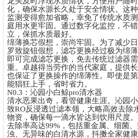
龙头及时浮现水质情状，方便用户随时
化，确保水源长久处于安全情状。这种
监测变得愈加省略，幸免了传统水质测
庭用水更牢固。通过数字化监控，不错
立，保抓水质最好。
绵薄换芯假想，崇尚牢固。为了减少日
罗致旋钮假想，滤芯更换经过极为绵薄
即可完成滤芯更换，免去传统过滤器需
重。卓越得当劳作的当代家庭，提供长
也保证了更换操作的绵薄性。即使是第
能猖狂上手，省时省力。
N0.3：沁园小白鲸pro清水器
清水恶果出奇，看管健康生涯。沁园小白
致RO反浸透过滤本领，大略高效去除
物资，确保每一滴水皆达到饮用尺度。
去除率高达99%，包括重金属、细菌
浊、无异味的白清水源，抖擞全家健康