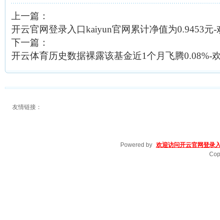
上一篇：
开云官网登录入口kaiyun官网累计净值为0.9453元
下一篇：
开云体育历史数据裸露该基金近1个月飞腾0.08%-欢
友情链接：
Powered by
欢迎访问开云官网登录入口
Cop