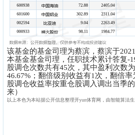
该基金的基金司理为蔡滨，蔡滨于2021
本基金基金司理，任职技术累计答复-19
股调仓次数共有45次，其中盈利次数为
46.67%；翻倍级别收益有1次，翻倍率
股调仓收益率按重仓股调入调出当季的
来）
以上本色为本站据公开信息整理开yun体育网，由智能算法