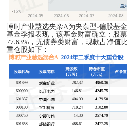
博时产业慧选夹杂A为夹杂型-偏股基
基金季报表现，该基金财富确立：股票
77.63%，无债券类财富，现款占净值比
重仓股如下：