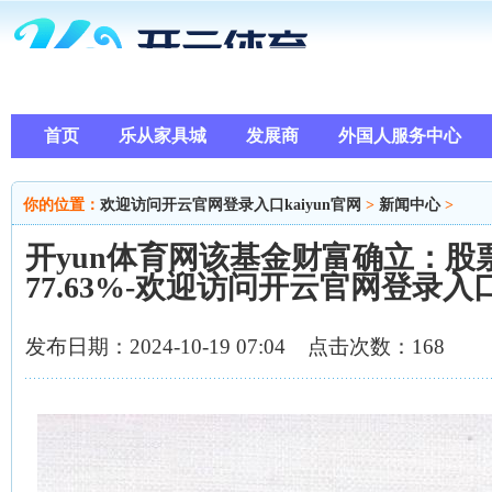
首页
乐从家具城
发展商
外国人服务中心
你的位置：
欢迎访问开云官网登录入口kaiyun官网
>
新闻中心
>
开yun体育网该基金财富确立：股
77.63%-欢迎访问开云官网登录入口
发布日期：2024-10-19 07:04 点击次数：168