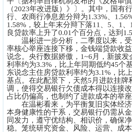
平〔据利率自律机制发布的《及格审慎
（2023年改进版）》〕。其中，国有
行、农商行净息差分辩为1.33%、1.56%
1.58%，较上年末分辩下落11、5、1
良贷款率上升了0.01个百分点，达到1.
温彬进一步分析，二季度以来，受
率核心举座连接下移，金钱端贷款收益
说念。央行数据娇傲，1~6月，新披
利率约为3.3%，比上年同期低约45
东说念主住房贷款利率约为3.1%，比
基点。在此配景下，天然5月进款挂牌
调，使得交易银行欠债成本得以连接改
占比仍偏高，也制约了进款成本的举座
在温彬看来，为平衡复旧实体经济
本身健康性的干系，交易银行仍需从金
同发力，遵守优结构、相识价，确保净
稳。笼统研究资金、风险、运营、成本