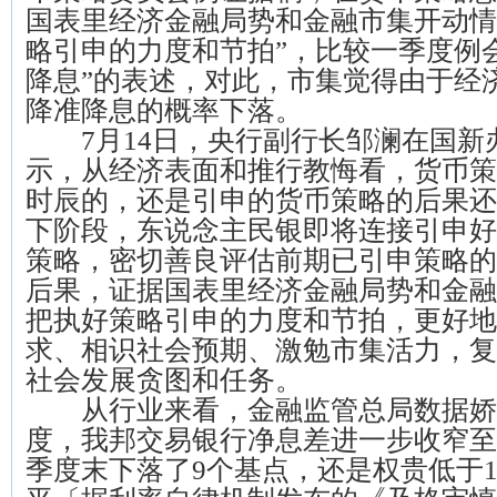
国表里经济金融局势和金融市集开动情
略引申的力度和节拍”，比较一季度例
降息”的表述，对此，市集觉得由于经
降准降息的概率下落。
7月14日，央行副行长邹澜在国新
示，从经济表面和推行教悔看，货币策
时辰的，还是引申的货币策略的后果还
下阶段，东说念主民银即将连接引申好
策略，密切善良评估前期已引申策略的
后果，证据国表里经济金融局势和金融
把执好策略引申的力度和节拍，更好地
求、相识社会预期、激勉市集活力，复
社会发展贪图和任务。
从行业来看，金融监管总局数据娇
度，我邦交易银行净息差进一步收窄至1
季度末下落了9个基点，还是权贵低于1