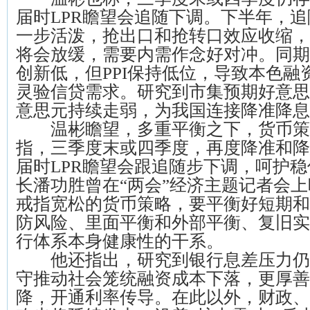
届时LPR瞻望会追随下调。下半年，
一步活泼，抢出口和抢转口效应收缩，
将会放缓，需要内需作念好对冲。同期
创新低，但PPI保持低位，导致本色融
灵验信贷需求。研究到市集预期好意思
意思元持续走弱，为我国连接降准降息
温彬瞻望，多重平衡之下，货币策
指，三季度末或四季度，再度降准和降
届时LPR瞻望会跟追随步下调，呵护
长潘功胜曾在“两会”经济主题记者会
戒指宽松的货币策略，要平衡好短期和
防风险、里面平衡和外部平衡、复旧实
行体系本身健康性的干系。
他还指出，研究到银行息差压力仍
守推动社会笼统融资成本下落，更厚善
降，开通利率传导。在此以外，财政、