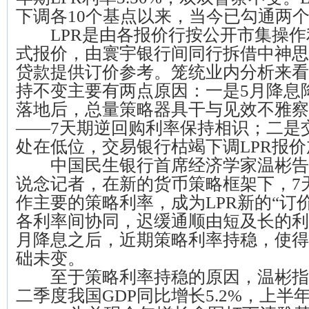
下调各10个基点以来，当今已勾通两个
LPR是由各报价行按公开市集操作
式报价，由寰宇银行间同行拆借中神思
贷款提供订价参考。笼统业内分析来看，
持不变主要有两点原因：一是5月降息
落地后，总量策略器具干与见效不雅察
——7天期逆回购利率保持相识；二是
处在低位，交易银行枯竭下调LPR报
中国民生银行首席经济学家温彬告诉
说念记者，在新的货币策略框架下，7
作主要的策略利率，成为LPR新的“订
各利率间协同，迟缓通顺由短及长的利
月降息之后，近期策略利率持稳，使得
础未变。
至于策略利率持稳的原因，温彬指
二季度我国GDP同比增长5.2%，上半