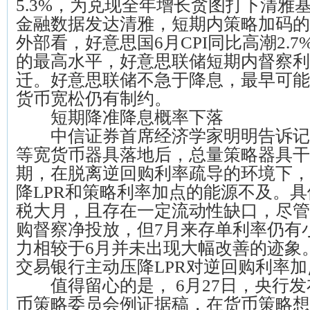
5.3%，为兑现全年增长贪图打下清雅
金融数据发达清雅，短期内策略加码的
外部看，好意思国6月CPI同比高潮2.
的最高水平，好意思联储短期内督察利
迁。好意思联储不急于降息，最早可能
货币宽松仍有制约。
短期降准降息概率下落
中信证券首席经济学家明明告诉记
等宽货币器具落地后，总量策略器具干
期，在脱离逆回购利率疏导的环境下，
降LPR和策略利率加点的能源不及。具
税大月，且存在一定流动性缺口，尽管
购督察净投放，但7月来存单利率仍有
力相较于6月并未出现大幅改善的迹象
交易银行主动压降LPR对逆回购利率
值得留心的是， 6月27日，央行发布
币策略委员会例证据稿，在货币策略想