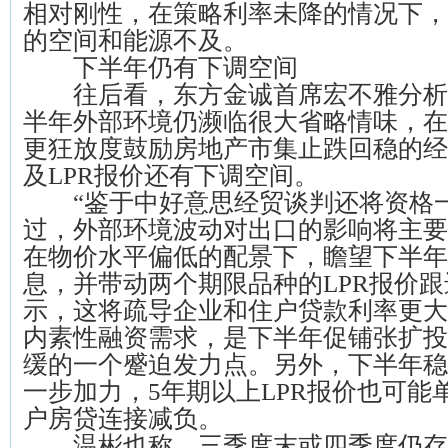
相对刚性，在策略利率未降的情况下，
的空间和能源不及。
下半年仍有下调空间
往后看，东方金诚首席宏不雅分析
半年外部环境仍濒临很大省略情味，在
更狂放度鼓励房地产市集止跌回稳的经
及LPR报价还有下调空间。
“鉴于中好意思经贸谈判还将资格
过，外部环境波动对出口的影响将主要
在物价水平偏低的配景下，瞻望下半年
息，并带动两个期限品种的LPR报价跟
示，这将疏导企业和住户贷款利率更大
内素性融资需求，是下半年促铺张扩投
缓的一个蹙迫发力点。另外，下半年稳
一步加力，5年期以上LPR报价也可能
户房贷连接减负。
温彬也称，三季度末或四季度仍存