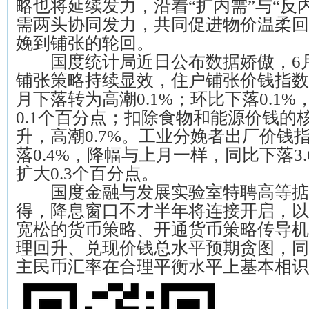
略也将延续发力，沿着“扩内需”与“反
需两头协同发力，共同促进物价温柔回
娩到铺张的轮回。
国度统计局近日公布数据娇傲，6
铺张策略持续显效，住户铺张价钱指数
月下落转为高潮0.1%；环比下落0.1
0.1个百分点；扣除食物和能源价钱的核
升，高潮0.7%。工业分娩者出厂价钱指
落0.4%，降幅与上月一样，同比下落3
扩大0.3个百分点。
国度金融与发展实验室特聘高等掂
得，降息窗口不才半年将连接开启，以
宽松的货币策略、开通货币策略传导机
理回升、兑现价钱总水平预期贪图，同
主民币汇率在合理平衡水平上基本相识