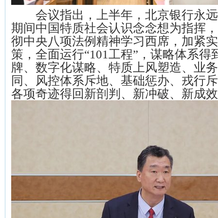
会议指出，上半年，北京银行永远
期间中国特质社会认识念念想为指挥，
彻中央八项法例精神学习西席，加紧实际“
策，全面运行“101工程”，谋略体系
牌、数字化谋略、特质上风塑造、业务
同、风控体系斥地、基础惩办、戎行斥
各项奇迹得回新剖判、新冲破、新成效