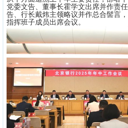
党委文告、董事长霍学文出席并作责任
告、行长戴炜主领略议并作总合髻言，
指挥班子成员出席会议。