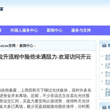
商
外国人服务中心
新闻中心
服务与支持
iyun官网
>
新闻中心
>
图拉升流程中险些未遇阻力-欢迎访问开云
体
迎访
云
口k
开y
元-
开
可问
开
投顾徐尧暴露，上周四和天下聊过光伏板块，其时许多东
谈
进资金并未离场。近期，不少东说念主在卖出光伏股
官
营业交汇间，买盘力量安闲占据优势，使得昨天光伏
金大多已离场，极少买盘就能激动股价涨停，分时图