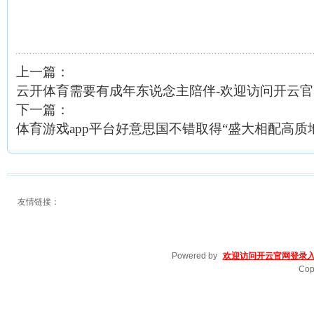
上一篇：
云开体育需要有成年东说念主陪伴-欢迎访问开云官网登
下一篇：
体育游戏app平台好意思国不错取得“盛大相配高质地
友情链接：
Powered by
欢迎访问开云官网登录入口
Cop