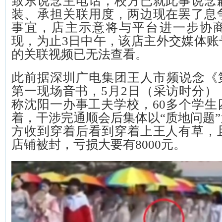
致东说念主电话，校方已就此事说念
装、承担关联用度，两边现在罢了息
事宜，店主示意将与平台进一步协
现，为止3日中午，该店主外交媒体账
的关联视频已无法查看。
此前据深圳广电集团王人市频说念《
第一现场音书，5月2日（采访时分）
称沈阳一办事工夫学校，60多个学生
着，干涉完通顺会后集体以“质地问题
方收到穿着后看到穿着上王人有草，
店铺被封，亏损大要有8000元。